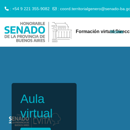
: +54 9 221 355-9082
:
coord.territorialgenero@senado-ba.go
Skip to main content
Formación virtual Direc
Home
Aula
virtual